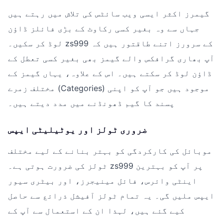
گیمرز اکثر ایسی ویب سائٹس کی تلاش میں رہتے ہیں
جہاں سے وہ بغیر کسی رکاوٹ کے بڑی فائلز ڈاؤن
لوڈ کر سکیں۔ zs999 کے سرورز اتنے طاقتور ہیں کہ
آپ بھاری گرافکس والے گیمز بھی بغیر کسی تعطل کے
ڈاؤن لوڈ کر سکتے ہیں۔ اس کے علاوہ، یہاں گیمز کے
مختلف زمرے (Categories) موجود ہیں جو آپ کو اپنی
پسند کا گیم ڈھونڈنے میں مدد دیتے ہیں۔
ضروری ٹولز اور یوٹیلیٹی ایپس
موبائل کی کارکردگی کو بہتر بنانے کے لیے مختلف
ٹولز کی ضرورت ہوتی ہے۔ zs999 پر آپ کو بہترین
اینٹی وائرس، فائل مینیجرز، اور بیٹری سیور
ایپس ملیں گی۔ یہ تمام ٹولز آفیشل ذرائع سے حاصل
کیے گئے ہیں، لہذا ان کے استعمال سے آپ کے