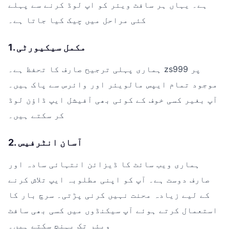
ہے۔ یہاں ہر سافٹ ویئر کو اپ لوڈ کرنے سے پہلے
کئی مراحل میں چیک کیا جاتا ہے۔
1. مکمل سیکیورٹی
ہماری پہلی ترجیح صارف کا تحفظ ہے۔ zs999 پر
موجود تمام ایپس مالویئر اور وائرس سے پاک ہیں۔
آپ بغیر کسی خوف کے کوئی بھی آفیشل ایپ ڈاؤن لوڈ
کر سکتے ہیں۔
2. آسان انٹرفیس
ہماری ویب سائٹ کا ڈیزائن انتہائی سادہ اور
صارف دوست ہے۔ آپ کو اپنی مطلوبہ ایپ تلاش کرنے
کے لیے زیادہ محنت نہیں کرنی پڑتی۔ سرچ بار کا
استعمال کرتے ہوئے آپ سیکنڈوں میں کسی بھی سافٹ
ویئر تک پہنچ سکتے ہیں۔