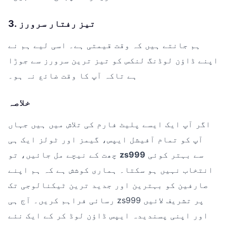
3. تیز رفتار سرورز
ہم جانتے ہیں کہ وقت قیمتی ہے۔ اسی لیے ہم نے
اپنے ڈاؤن لوڈنگ لنکس کو تیز ترین سرورز سے جوڑا
ہے تاکہ آپ کا وقت ضائع نہ ہو۔
خلاصہ
اگر آپ ایک ایسے پلیٹ فارم کی تلاش میں ہیں جہاں
آپ کو تمام آفیشل ایپس، گیمز اور ٹولز ایک ہی
سے بہتر کوئی
zs999
چھت کے نیچے مل جائیں، تو
انتخاب نہیں ہو سکتا۔ ہماری کوشش ہے کہ ہم اپنے
صارفین کو بہترین اور جدید ترین ٹیکنالوجی تک
رسائی فراہم کریں۔ آج ہی zs999 پر تشریف لائیں
اور اپنی پسندیدہ ایپس ڈاؤن لوڈ کر کے ایک نئے