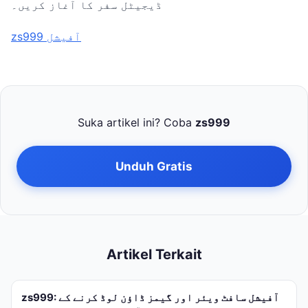
ڈیجیٹل سفر کا آغاز کریں۔
zs999 آفیشل
Suka artikel ini? Coba
zs999
Unduh Gratis
Artikel Terkait
zs999: آفیشل سافٹ ویئر اور گیمز ڈاؤن لوڈ کرنے کے