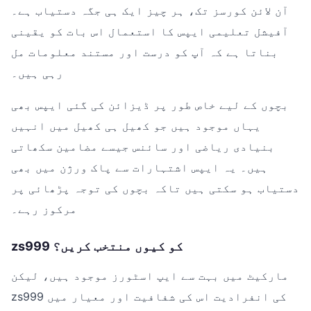
آن لائن کورسز تک، ہر چیز ایک ہی جگہ دستیاب ہے۔
آفیشل تعلیمی ایپس کا استعمال اس بات کو یقینی
بناتا ہے کہ آپ کو درست اور مستند معلومات مل
رہی ہیں۔
بچوں کے لیے خاص طور پر ڈیزائن کی گئی ایپس بھی
یہاں موجود ہیں جو کھیل ہی کھیل میں انہیں
بنیادی ریاضی اور سائنس جیسے مضامین سکھاتی
ہیں۔ یہ ایپس اشتہارات سے پاک ورژن میں بھی
دستیاب ہو سکتی ہیں تاکہ بچوں کی توجہ پڑھائی پر
مرکوز رہے۔
zs999 کو کیوں منتخب کریں؟
مارکیٹ میں بہت سے ایپ اسٹورز موجود ہیں، لیکن
zs999 کی انفرادیت اس کی شفافیت اور معیار میں