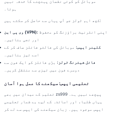
موبائل کو کوئی نقصان پہنچنے کا خدشہ نہیں
ہوتا۔
کچھ اہم ٹولز جو آپ یہاں سے حاصل کر سکتے ہیں:
اپنی انٹرنیٹ براؤزنگ کو محفوظ
وی پی این (VPN):
اور نجی بنائیں۔
کلینر ایپس:
موبائل کی فالتو فائلز صاف کر کے
اسے تیز بنائیں۔
فائل شیئرنگ ٹولز:
بڑی فائلز کو ایک فون سے
دوسرے فون میں تیزی سے منتقل کریں۔
تعلیمی ایپس: سیکھنے کا عمل ہوا آسان
تعلیم کے میدان میں بھی zs999 پیچھے نہیں ہے۔
یہاں طلباء اور اساتذہ کے لیے بے شمار تعلیمی
ایپس موجود ہیں۔ زبان سیکھنے کی ایپس سے لے کر