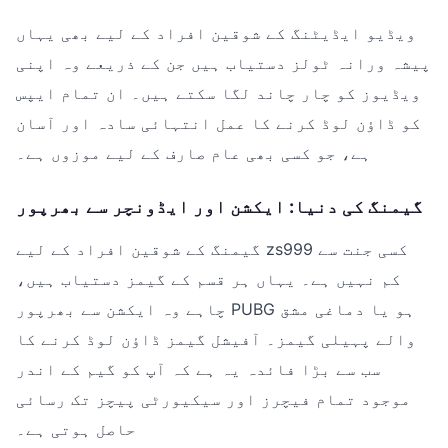
ویڈیو ایڈیٹنگ کے شوقین افراد کے لیے بھی یہاں
پیشہ ورانہ ٹولز دستیاب ہیں جن کے ذریعے وہ اپنی
ویڈیوز کو چار چاند لگا سکتے ہیں۔ ان تمام ایپس
کو ڈاؤن لوڈ کرنے کا عمل انتہائی سادہ اور آسان
ہے، جو کسی بھی عام صارف کے لیے موزوں ہے۔
گیمنگ کی دنیا: ایکشن اور ایڈونچر سے بھرپور
گیمنگ کے شوقین افراد کے لیے zs999 کسی جنت سے
کم نہیں ہے۔ یہاں ہر قسم کے گیمز دستیاب ہیں،
چاہے وہ ایکشن سے بھرپور PUBG ہو یا دماغی مشق
والے پہیلی گیمز۔ آفیشل گیمز ڈاؤن لوڈ کرنے کا
سب سے بڑا فائدہ یہ ہے کہ آپ کو گیم کے اندر
موجود تمام فیچرز اور سیکیورٹی پیچز تک رسائی
حاصل ہوتی ہے۔