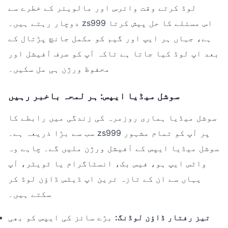
لوڈ کرتے وقت وائرس اور مالویئر کے خطرے سے
دوچار رہتے ہیں۔ zs999 اس مسئلے کا حل پیش کرتا
ہے، جہاں ہر ایپ اور گیم کو مکمل جانچ پڑتال کے
بعد اپ لوڈ کیا جاتا ہے تاکہ آپ کو صرف آفیشل اور
محفوظ ورژن ہی مل سکیں۔
سوشل میڈیا ایپس: ہر لمحہ باخبر رہیں
سوشل میڈیا ہماری روزمرہ کی زندگی میں رابطے کا
سب سے بڑا ذریعہ ہے۔ zs999 پر آپ کو تمام مشہور
سوشل میڈیا ایپس کے آفیشل ورژن ملیں گے۔ چاہے وہ
واٹس ایپ ہو، فیس بک، انسٹاگرام یا ٹویٹر، آپ
یہاں سے ان کے تازہ ترین اپ ڈیٹس ڈاؤن لوڈ کر
سکتے ہیں۔
تیز رفتار ڈاؤن لوڈنگ:
بڑے سائز کی ایپس کو بھی