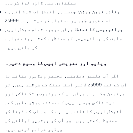
سیکنڈوں میں ڈاؤن لوڈ کریں۔
تازہ ترین ورژن:
جیسے ہی آفیشل اپ ڈیٹ آتی ہے،
zs999 اسے فوری طور پر دستیاب کر دیتا ہے۔
پرائیویسی کا تحفظ:
یہاں موجود تمام سوشل ایپس
صارف کی پرائیویسی کو مدنظر رکھتے ہوئے فراہم
کی جاتی ہیں۔
ویڈیو اور تفریحی ایپس کا وسیع ذخیرہ
اگر آپ فلمیں دیکھنے، مختصر ویڈیوز بنانے یا
لائیو اسٹریمنگ کے شوقین ہیں، تو zs999 آپ کے لیے
بہترین جگہ ہے۔ یہاں آپ کو یوٹیوب، ٹک ٹاک، اور
نیٹ فلکس جیسی ایپس کے مستند ورژن ملیں گے۔
آفیشل ایپس کا فائدہ یہ ہے کہ وہ آپ کے ڈیٹا کو
محفوظ رکھتی ہیں اور آپ کو بہترین کوالٹی کی
ویڈیو فراہم کرتی ہیں۔