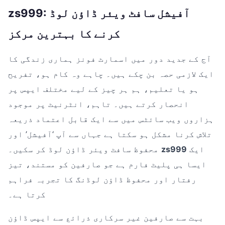
zs999: آفیشل سافٹ ویئر ڈاؤن لوڈ
کرنے کا بہترین مرکز
آج کے جدید دور میں اسمارٹ فونز ہماری زندگی کا
ایک لازمی حصہ بن چکے ہیں۔ چاہے وہ کام ہو، تفریح
ہو یا تعلیم، ہم ہر چیز کے لیے مختلف ایپس پر
انحصار کرتے ہیں۔ تاہم، انٹرنیٹ پر موجود
ہزاروں ویب سائٹس میں سے ایک قابل اعتماد ذریعہ
تلاش کرنا مشکل ہو سکتا ہے جہاں سے آپ ‘آفیشل’ اور
ایک
zs999
محفوظ سافٹ ویئر ڈاؤن لوڈ کر سکیں۔
ایسا ہی پلیٹ فارم ہے جو صارفین کو مستند، تیز
رفتار اور محفوظ ڈاؤن لوڈنگ کا تجربہ فراہم
کرتا ہے۔
بہت سے صارفین غیر سرکاری ذرائع سے ایپس ڈاؤن