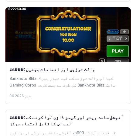
zs999: والٹ توڑیں اور انعامات جیتیں
Banknote Blitz: کیا آپ والٹ توڑنے کے لیے تیار ہیں؟
Gaming Corps کی طرف سے پیش کردہ Banknote Blitz ایک...
06 جون 2026
zs999: آفیشل سافٹ ویئر اور گیمز ڈاؤن لوڈ کرنے کے
لیے آپ کا قابل اعتماد مرکز
آفیشل سافٹ ویئر کی اہمیت اور zs999 کا کردار آج کے