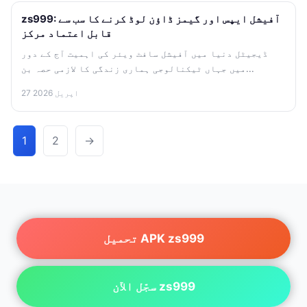
zs999: آفیشل ایپس اور گیمز ڈاؤن لوڈ کرنے کا سب سے
قابل اعتماد مرکز
ڈیجیٹل دنیا میں آفیشل سافٹ ویئر کی اہمیت آج کے دور
میں جہاں ٹیکنالوجی ہماری زندگی کا لازمی حصہ بن...
27 اپریل 2026
1
2
→
تحميل APK zs999
سجّل الآن zs999