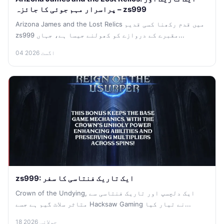
پراسرار مہم جوئی کا جائزہ – zs999
Arizona James and the Lost Relics میں قدم رکھنا کسی قدیم
zs999 مقبرے کے دروازے کو کھولنے جیسا ہے، جہاں...
04 اگست 2026
zs999: ایک تاریک فنتاسی کا سفر
Crown of the Undying, ایک دلچسپ اور تاریک فنتاسی سے
متاثر سلاٹ گیم ہے جسے Hacksaw Gaming نے تیار کیا...
18 جولائی 2026