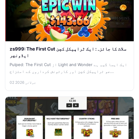
zs999: The First Cut سلاٹ کا جائزہ: ایک ٹراپیکل کچن
ایڈونچر
Pulped: The First Cut از Light and Wonder ایک ایسا گیم ہے
جو ٹراپیکل کچن اور کارٹونش کرداروں کے امتزاج...
02 جولائی 2026