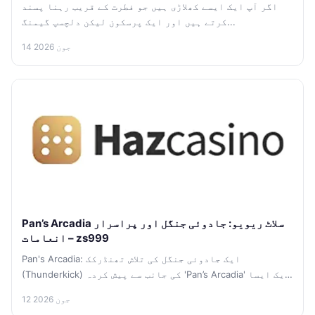
اگر آپ ایک ایسے کھلاڑی ہیں جو فطرت کے قریب رہنا پسند
کرتے ہیں اور ایک پرسکون لیکن دلچسپ گیمنگ...
14 جون 2026
Pan’s Arcadia سلاٹ ریویو: جادوئی جنگل اور پراسرار
انعامات – zs999
Pan's Arcadia: ایک جادوئی جنگل کی تلاش تھنڈرکک
(Thunderkick) کی جانب سے پیش کردہ 'Pan’s Arcadia' ایک ایسا
خوابناک سفر...
12 جون 2026