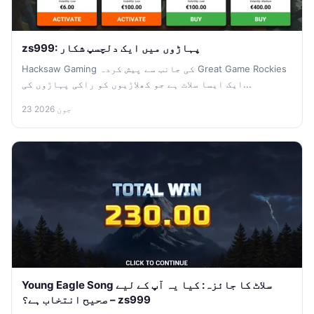
zs999: پہاڑوں میں ایک دلچسپ شکار
Hacksaw Gaming کی جانب سے پیش کردہ Great Game Rockies
ایک ایسا سلاٹ ہے جو کھلاڑیوں کو راکی پہاڑوں کی...
23 جون 2026
Young Eagle Song سلاٹ کا جائزہ: کیا یہ آپ کے لیے
صحیح انتخاب ہے؟ – zs999