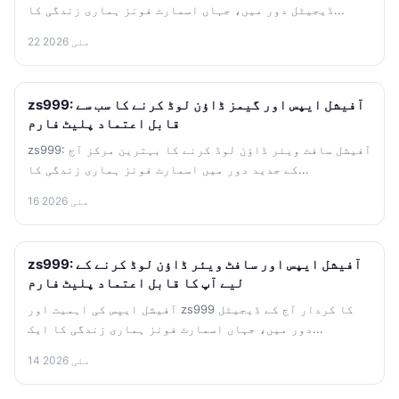
ڈیجیٹل دور میں، جہاں اسمارٹ فونز ہماری زندگی کا...
22 مئی 2026
zs999: آفیشل ایپس اور گیمز ڈاؤن لوڈ کرنے کا سب سے
قابل اعتماد پلیٹ فارم
zs999: آفیشل سافٹ ویئر ڈاؤن لوڈ کرنے کا بہترین مرکز آج
کے جدید دور میں اسمارٹ فونز ہماری زندگی کا...
16 مئی 2026
zs999: آفیشل ایپس اور سافٹ ویئر ڈاؤن لوڈ کرنے کے
لیے آپ کا قابل اعتماد پلیٹ فارم
آفیشل ایپس کی اہمیت اور zs999 کا کردار آج کے ڈیجیٹل
دور میں، جہاں اسمارٹ فونز ہماری زندگی کا ایک...
14 مئی 2026