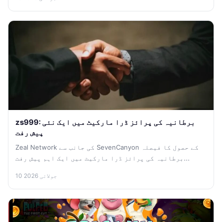
zs999: برطانیہ کی پرائز ڈرا مارکیٹ میں ایک نئی
پیش رفت
Zeal Network کی جانب سے SevenCanyon کے حصول کا فیصلہ
برطانیہ کی پرائز ڈرا مارکیٹ میں ایک اہم پیش رفت...
10 جولائی 2026